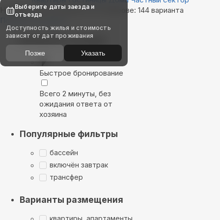
Выберите даты заезда и
Найдём, где остановиться в Коврове: 144 варианта
отъезда
Показать на карте
Доступность жилья и стоимость
зависят от дат проживания
Выбирайте лучшее
Позже
Указать
Быстрое бронирование
Всего 2 минуты, без
ожидания ответа от
хозяина
Популярные фильтры
бассейн
включён завтрак
трансфер
Варианты размещения
квартиры, апартаменты