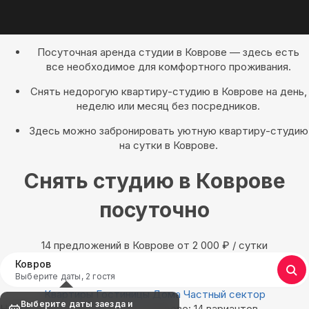
Посуточная аренда студии в Коврове — здесь есть
все необходимое для комфортного проживания.
Снять недорогую квартиру-студию в Коврове на день,
неделю или месяц без посредников.
Здесь можно забронировать уютную квартиру-студию
на сутки в Коврове.
Снять студию в Коврове
посуточно
14 предложений в Коврове oт 2 000
₽
/ сутки
Ковров
Выберите даты, 2 гостя
Квартиры
Гостиницы
Дома
Частный сектор
Выберите даты заезда и
Найдём, где остановиться в Коврове: 14 вариантов